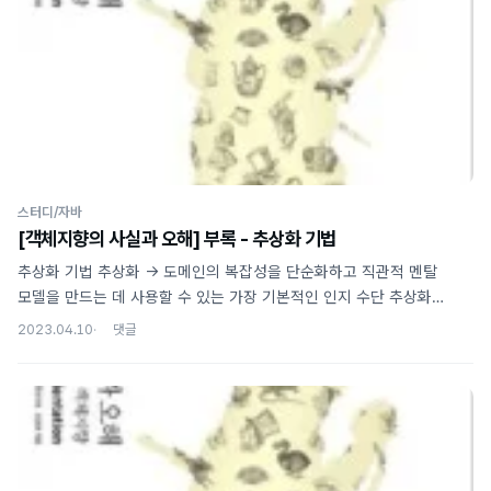
5가지를 제시한다. 이름을 가질 수 있다. 인스턴스를 생성하는 메서드가
이름을 가지게 되면 반환될 객체의 특성을 쉽고 정확하게 묘사할 수
있다는 장점이 생긴다. 예를 들어 BigInteger의 proba..
스터디/자바
[객체지향의 사실과 오해] 부록 - 추상화 기법
추상화 기법 추상화 -> 도메인의 복잡성을 단순화하고 직관적 멘탈
모델을 만드는 데 사용할 수 있는 가장 기본적인 인지 수단 추상화
기법들은 복잡성을 낮추기 위해 사물의 특정한 측면을 감춘다 동일한
2023.04.10
추상화 기법을 프로그램의 분석, 설계, 구현 단계에 걸쳐 일관성 있게
적용할 수 있다는 것이 객체지향이 갖는 장점 1. 분류와 인스턴스화
개념과 범주 객체를 분류하고 범주로 묶는 것은 객체들의 특정 집합에
공통의 개념을 적용하는 것을 의미함 분류 -> 세상에 존재하는 객체에
개념(타입)을 적용하는 과정 즉, 객체를 타입(개념)과 연관시키는 것
타입 객체가 타입에 속하는지 검증하기 위해 필요한 타입의 정의 3가지