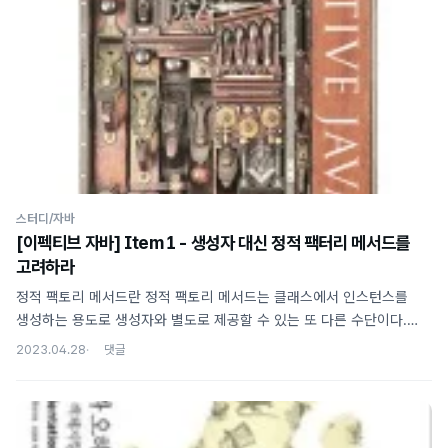
명시하지 않으면 컴파일러가 자동으로 기본 생성자를 만들어준다.
컴파일 전 public class UtilClass { private static int value = 0;
public static int getValue() { return value; } } 컴파일 후 public
class ..
스터디/자바
[이펙티브 자바] Item 1 - 생성자 대신 정적 팩터리 메서드를
고려하라
정적 팩토리 메서드란 정적 팩토리 메서드는 클래스에서 인스턴스를
생성하는 용도로 생성자와 별도로 제공할 수 있는 또 다른 수단이다.
예를 들어 Boolean 클래스의 경우 아래와 같이 인스턴스를 생성할 수
2023.04.28
있는 정적 팩토리 메서드를 제공한다. public static Boolean
valueOf(boolean b) { return b ? Boolean.TRUE :
Boolean.FALSE; } 정적 팩토리 메서드의 장점 그럼 생성자 대신 정적
팩토리 메서드를 사용할 때 어떤 장점이 있을까? 책에서는 크게