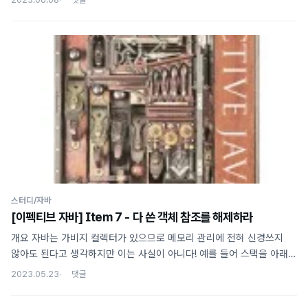
equals() 메서드를 재정의해서 사용해야 한다. 책에서는 equals가
만족해야 하는 규칙들 모두에 대해 상황을 제시해 예제 코드로 설명하고
있지만 이를 모두 정리할 필요는 없을 것 같아 중요한 내용만 옮겼으니
자세한 내용은 책을 참고하시길 바랍니다. equals가 필요 없는 상황
equals() 를 재정의해서 불필요한 문제가 발생할 수도 있으므로 아래의
경우에 해당된다면 equals()를 아예 재정의하지 않는 것도 좋은
방법이다. 이 경우 기본 Object.equals() 가 호출되어 (주소..
스터디/자바
[이펙티브 자바] Item 7 - 다 쓴 객체 참조를 해제하라
개요 자바는 가비지 컬렉터가 있으므로 메모리 관리에 전혀 신경쓰지
않아도 된다고 생각하지만 이는 사실이 아니다! 예를 들어 스택을 아래와
같이 구현하면 지속적인 메모리 누수가 발생해 프로그램이 종료될 수도
2023.05.23
있다. public class Stack { private Object[] elements; private
int size = 0; // 생성자 public void push(Object obj) {