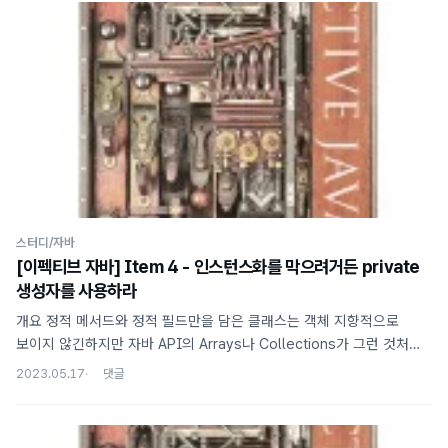
ensureCapacity(); // 배열이 모자라면 늘리기 elements[size++] =
obj; } public Object pop() { if (size == 0) { throw new
EmptyStackException(); } return elements[--size]; } } 위와 같은
스택..
스터디/자바
[이펙티브 자바] Item 4 - 인스턴스화를 막으려거든 private
생성자를 사용하라
개요 정적 메서드와 정적 필드만을 담은 클래스는 객체 지향적으로
보이지 않긴하지만 자바 API의 Arrays나 Collections가 그런 것처럼
특정 인터페이스를 구현하는 객체의 정적 팩토리 메서드를 넣어둘 수도
2023.05.17
있고 (자바 8부터는 인터페이스에서도 가능) 상속이 불가능한 final
클래스와 관련된 메서드를 구현하고 모아둘 때도 사용한다. 이러한
클래스는 인스턴스로 만들어 쓰려고 설계한게 아니다. 하지만 생성자를