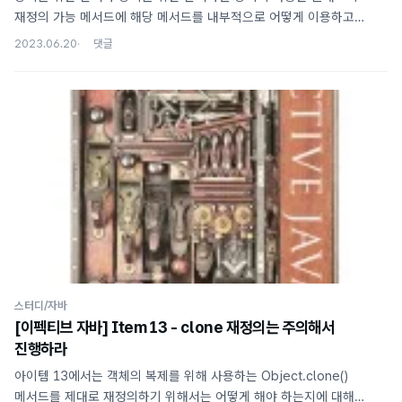
재정의 가능 메서드에 해당 메서드를 내부적으로 어떻게 이용하고
있는지, 그래서 어떤 식으로 동작하도록 구현되어야 하는지 문서로
2023.06.20
남겨두는 것을 말한다. 이렇게 해야 하는 이유는 클래스를 상속받아
구현된 클래스에서 해당 메서드를 부모 클래스에서의 의도와 다르게
구현할 경우 의도치 않은 동작으로 이어질 수 있기 때문이다. 자바
API에서는 이러한 문서를 Implementation Requirements (코드에선
@ImplSpec)라는 항목으로 문서화하여 제공하고 있다. 아래는
AbstractCollection.remove() 메서드 일부이다. 이를 통해 Abstract
iterator()가 반환하는 Iterator의 remove() 동작을 임의..
스터디/자바
[이펙티브 자바] Item 13 - clone 재정의는 주의해서
진행하라
아이템 13에서는 객체의 복제를 위해 사용하는 Object.clone()
메서드를 제대로 재정의하기 위해서는 어떻게 해야 하는지에 대해