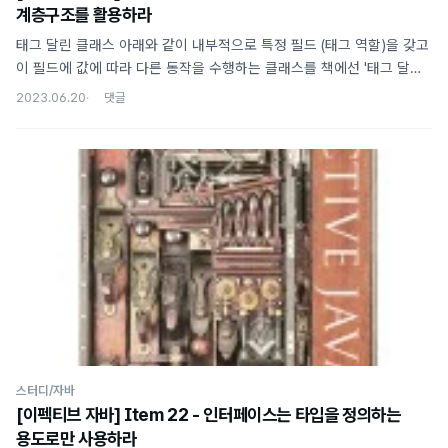
계층구조를 활용하라
태그 달린 클래스 아래와 같이 내부적으로 특정 필드 (태그 역할)을 갖고
이 필드에 값에 따라 다른 동작을 수행하는 클래스를 책에선 '태그 달린
클래스'라고 표현하고 있다. public class Figure { public enum
2023.06.20
Shape {RECTANGLE, CIRCLE}; private final Shape shape; //
태그 // RECTANGLE용 필드 private double length; private
double width; // CIRCLE용 필드 private double radius; //
RECTANGLE용 생성자 public Figure(double length, width) { ... }
// CIRCLE용 생성자 public Figure(double radius) { ..
스터디/자바
[이펙티브 자바] Item 22 - 인터페이스는 타입을 정의하는
용도로만 사용하라