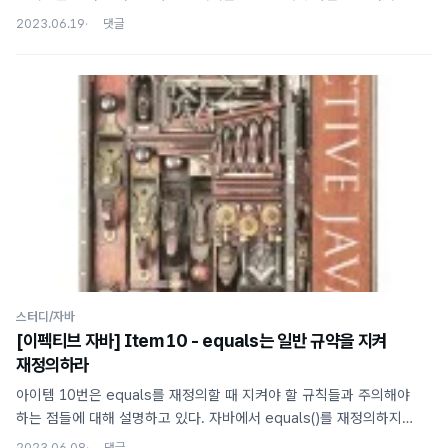
설명하고 있다. 또한, Object.clone() 이 동작하도록 하기 위해
2023.06.19
구현해야 하는 Cloneable 인터페이스의 문제점에 대해 이야기하고
결론적으로는 새로운 인터페이스/클래스는 절대 Cloneable을 확장/
구현하면 안 되고, 객체의 복제 기능을 구현하기 위해서는 생성자와
팩토리를 사용해야 한다는 조언을 하고 있다. Object.clone()과
Cloneable의 동작 방식 먼저 이 메서드의 동작 방식에 대해 알아보자.
일반적인 경우와 달리 이 메서드는 선언은 Object 클래스에 되어있지만
빈 인터페이스인 Cloneable을 구현해야만 제대로 작동하도록
설계되어..
스터디/자바
[이펙티브 자바] Item 10 - equals는 일반 규약을 지켜
재정의하라
아이템 10번은 equals를 재정의할 때 지켜야 할 규칙들과 주의해야
하는 점들에 대해 설명하고 있다. 자바에서 equals()를 재정의하지
않으면 오직 자기 자신의 인스턴스와만 같게 되기 때문에 필요한 경우
2023.06.08