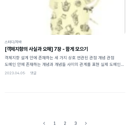
심볼(타입의 이름), 내연(타입의 정의), 외연(타입에 속하는 객체들의
집합) 외연과 집합 외연은 ..
스터디/자바
[객체지향의 사실과 오해] 7장 - 함게 모으기
객체지향 설계 안에 존재하는 세 가지 상호 연관된 관점 개념 관점
도메인 안에 존재하는 개념과 개념들 사이의 관계를 표현 실제 도메인의
규칙과 제약을 최대한 유사하게 반영 명세 관점 소프트웨어로 초점이
2023.04.05
옮겨짐 살아 움직이는 객체들의 책임에 초점. 즉, 객체의 인터페이스를
바라보게 됨 '무엇'을 할 수 있는가에 초점 구현 관점 실제 작업을
수행하는 코드와 연관 객체의 책임을 '어떻게' 수행할 것인가에 초점을
두고 필요한 속성과 메서드를 클래스에 추가 위 3가지 관점은 시간 순이
아니며, 동일한 클래스를 세 가지 다른 방향에서 바라보는 것을 의미
하나의 클래스 안에 세 가지 관점을 모두 포함하면서도 각 관점에
대응되는 요소를 명확하고 깔끔하게 드러낼 수 있어야 한다! 도메인 모델
1
2
3
-> 최종 코드 구현 과정 ..