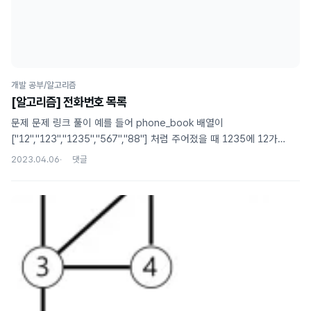
개발 공부/알고리즘
[알고리즘] 전화번호 목록
문제 문제 링크 풀이 예를 들어 phone_book 배열이
["12","123","1235","567","88"] 처럼 주어졌을 때 1235에 12가
포함되므로 접두사가 되며 false가 정답이 된다. 이를 단순하게
2023.04.06
확인하려면 모든 원소에 대하여 모든 다른 원소와 비교하면 문제는
해결되지만 시간복잡도가 O(n^2)이 되어 효율성 테스트에서 오답이
나오게 된다. O(n)에 문제를 해결하려면 한번만 순회하면서 답을 찾아야
한다. 이를 위해서는 각각의 자릿수에 대하여 더 작은 수가 앞에 오도록
정렬을 해주면 된다. 예를 들어 "12"와 "123" 이 있다면 "12",
"123"으로 정렬을 해야 하고 "1"과 "123" 이 있다면 "1", "123"으로,
"2"와 "24"와 "134"이 있다면 "134", "2..