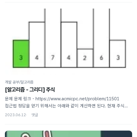
코테는 블라인드라 일단 지원하고 보는 사람이 너무 많아서 정답률에
크게 의미를 두지 않아야 할 것 같다는 생각이 든다. 그래도 항상 손도
못대던 카카오 코테인데 이번엔 직접 풀 수 있어서 기분이 좋았다. 📖
문제 문제 링크 먼저 문제의 구현 요구사항을 간단히 요약하면,
죠르디가 '기둥'과 '보'를 사용해 구조물을 만들려고 하는데 입력으로
주어지는 '설치'와 '삭제' 요청을 시뮬레이션하면서 가능한 요청만
반영하여 최종 완성된 구조물을 출력..
개발 공부/알고리즘
[알고리즘 - 그리디] 주식
문제 문제 링크 - https://www.acmicpc.net/problem/11501
접근법 정답을 얻기 위해서는 아래와 같이 계산하면 된다. 현재 주식
가격 이후에 더 비싼 가격이 있으면 -> 오늘 주식을 산다 현재 주식이
2023.06.12
남은 주식 가격 중 가장 비싼 가격이면 -> 현재까지 구매한 주식을 모두
판다 앞으로 더 비싼 주식 가격이 없으면 -> 아무것도 하지 않는다
문제는 이를 구현하는 방법인데, 처음에는 단순히 (주식 가격) 배열의