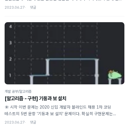
풀지 못했다. 다음엔 오래 안 풀리는 문제는 며칠 뒤에 다시 도전해보는
2023.06.27
것도 재밌을 것 같다. 📖 문제 문제 링크 먼저 문제는 뱀 게임을
시뮬레이션하는 문제로, 보드 위에서 움직이는 뱀이 벽에 닿거나 자신의
몸과 부딪히면 끝나는 게임의 종료까지 걸리는 시간을 계산하는
문제이다. 입력으로는 사과의 좌표와 방향 전환을 언제, 어떤 방향으로
해야하는지가 주어진다. 처음에는 문제를 잘못 이해해서 '방향
전환'이라는게 아래와 같이 방향 전환과 직진을 동시에 하는 건줄
알았는데 문제를 다시 잘 읽어보니 아래와 같이 n초 후에 뱀의 머리만
방향을 전환하는 것이었다. 즉, 4초..
개발 공부/알고리즘
[알고리즘 - 구현] 기둥과 보 설치
☀️ 시작 이번 문제는 2020 신입 개발자 블라인드 채용 1차 코딩
테스트의 5번 문항 '기둥과 보 설치' 문제이다. 확실히 구현문제는
어렵지만 머릿속으로 풀이 과정을 생각하고 이를 코드로 구현해내는
2023.06.27
과정이 재밌고 뿌듯하다. 정답률이 1.9%라는데 나도 그랬지만 카카오