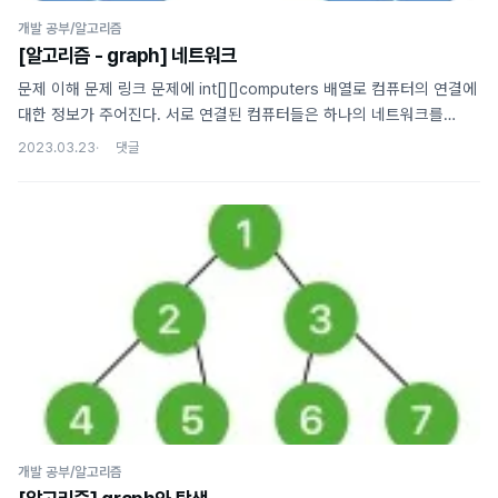
개발 공부/알고리즘
[알고리즘 - graph] 네트워크
문제 이해 문제 링크 문제에 int[][]computers 배열로 컴퓨터의 연결에
대한 정보가 주어진다. 서로 연결된 컴퓨터들은 하나의 네트워크를
이룬다고 할 때 총 네트워크의 개수를 구하는 문제이다. 예를 들어
2023.03.23
연결이 아래와 같다면 네트워크는 2개이고 아래와 같다면 네트워크는
1개가 된다. 풀이 이 문제는 전형적인 그래프 탐색 문제로, visited
배열에 방문한 노드들을 저장하면서 노드를 탐색해나가는데, 새로운
네트워크가 발견될 때마다 해당 네트워크에 연결된 모든 노드를 탐색
상태로 만들어둔다. 이렇게 하면 아직 탐색되지 않은 노드가 발견된다는
의미가 새로운 네트워크를 발견한다는 의미와 같아지므로 그때마다
count를 증가시켜서 총 네트워크의 개수를 확인할 수 있다. public int
solutio..
개발 공부/알고리즘