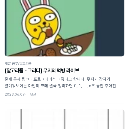
앞에서부터 순회하며 계산을 시도했다. 코드는 아래처럼 될 것이다. //
main()에서 입력 처리 후 solution을 부르도록 작성 public static int
solution(final int days, final int[] prices) { PriorityQueue..
개발 공부/알고리즘
[알고리즘 - 그리디] 무지의 먹방 라이브
문제 문제 링크 - 프로그래머스 그렇다고 합니다. 무지가 갑자기
얄미워보이는 마법의 코테 결국 정리하면 0, 1, …, n초 동안 주어진
음식을 먹는데 k초뒤에 어떤 음식을 먹고있을지 출력하는 문제이다.
2023.06.09
단순하게 k번 루프를 돌리면 답이 나오긴 하곘지만 입력 범위가 엄청
크기 때문에 다른 방법을 써야 될 것 같았다. 풀이 방법 그래서 처음에
생각한 방법은 이렇다. LinkedList에 주어진 음식(섭취에 걸리는 시간)
들을 모두 넣어 오름차순으로 정렬 정렬되기 이전 순서대로
ArrayList로도 하나 만들어두고 두 list가 같은 객체들을 참조하도록