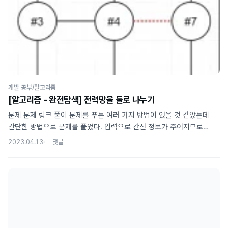
해준다 루프안에서 현재 count를 기억해두고 현재와 동일한 시간을
갖는 음식을 removeFirst() - O(1) 으로 제거 이때 음식의 시간을
0으로 변..
개발 공부/알고리즘
[알고리즘 - 완전탐색] 전력망을 둘로 나누기
문제 문제 링크 풀이 문제를 푸는 여러 가지 방법이 있을 것 같았는데
간단한 방법으로 문제를 풀었다. 입력으로 간선 정보가 주어지므로
순회를 통해 하나씩 간선을 제외하고, 제외된 간선에 속한 노드를 각각
2023.04.13
시작점으로 하여 그 시작점과 연결되어 있는 노드들의 합이 몇 개인지
카운트한다. 그리고 그렇게 카운트된 두 값의 차의 절댓값을 구한다.
이렇게 구한 절댓값의 최솟값을 계속해서 갱신해가면 모든 간선을
순회했을 때 가장 노드의 차이가 적을 때의 값을 구할 수 있다. 예를 들어
입력이 [[1,3],[2,3],[3,4],[4,5],[4,6],[4,7],[7,8],[7,9]] 라고 하면,
가장 먼저 [1, 3] 간선이 선택될 것이고 (그래프에서 해당 간선을 제외)
1번과 3번 노드를 분리해놓고 1번과 3번으로부터..