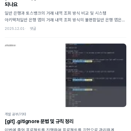
되나요
일반 은행과 토스뱅크의 거래 내역 조회 방식 비교 및 시스템
아키텍처일반 은행 앱의 거래 내역 조회 방식의 불편함일반 은행 앱은
거래 내역 조회 시 상단에 기간 설정을 요구한다. 지정된 기간만큼만
2025.12.01
스크롤하여 조회할 수 있으며, 그 이상을 조회하려면 유저가 직접 조회
기간을 변경해야 한다. 반면, 트위터, 인스타그램, 카카오톡 등 많은
인터넷 서비스들은 기간 설정을 요구하지 않고, 스크롤만 계속하면 십수
년 전의 글까지 나열되는 우아한 스크롤 UI를 제공한다. 일반 은행이
이러한 불편한 인터페이스를 제공하는 이유는 시스템 아키텍처
때문이다.은행 시스템의 일반적인 분리 구조 (채널계와 계정계)계정계
(Core Banking System)실제로 유저의 돈을 다루며 원본 데이터가
저장되는 영역이다. 장애나 오류..
개발 공부/기타
[git] .gitignore 문법 및 규칙 정리
이번에 졸업 프로젝트를 진행하며 프로젝트를 깃헙으로 관리하게