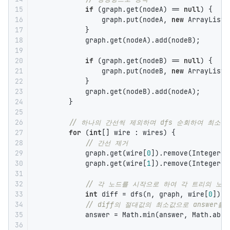
15

if
 (graph.get(nodeA) == 
null
) {

16

                graph.put(nodeA, 
new
 ArrayList<
17

            }

18

            graph.get(nodeA).add(nodeB);

19

20

if
 (graph.get(nodeB) == 
null
) {

21

                graph.put(nodeB, 
new
 ArrayList<
22

            }

23

            graph.get(nodeB).add(nodeA);

24

        }

25

26

// 하나의 간선씩 제외하며 dfs 순회하여 최소 
27

for
 (
int
[] wire : wires) {

28

// 간선 제거
29

            graph.get(wire[
0
]).remove(Integer.v
30

            graph.get(wire[
1
]).remove(Integer.v
31

32

// 각 노드를 시작으로 하여 각 트리의 노드
33

int
 diff = dfs(n, graph, wire[
0
]) -
34

// diff의 절대값의 최소값으로 answer를
35

            answer = Math.min(answer, Math.abs(d
36
