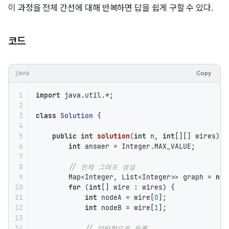
이 과정을 전체 간선에 대해 반복하면 답을 쉽게 구할 수 있다.
코드
java
Copy
1

import
 java.util.*;

2

3

class
Solution
{

4

5

public
int
solution
(
int
 n, 
int
[][] wires)
{

6

int
 answer = Integer.MAX_VALUE;

7

8

// 전체 그래프 생성
9

        Map<Integer, List<Integer>> graph = 
new
10

for
 (
int
[] wire : wires) {

11

int
 nodeA = wire[
0
];

12

int
 nodeB = wire[
1
];

13

14

// 양방향으로 등록