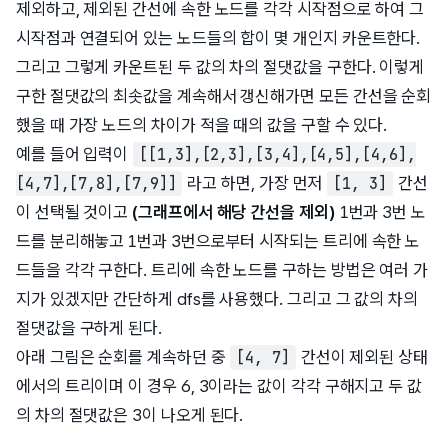
제외하고, 제외된 간선에 속한 노드를 각각 시작점으로 하여 그
시작점과 연결되어 있는 노드들의 합이 몇 개인지 카운트한다.
그리고 그렇게 카운트된 두 값의 차의 절댓값을 구한다. 이렇게
구한 절댓값의 최솟값을 계속해서 갱신해가면 모든 간선을 순회
했을 때 가장 노드의 차이가 적을 때의 값을 구할 수 있다.
예를 들어 입력이
[[1,3],[2,3],[3,4],[4,5],[4,6],
라고 하면, 가장 먼저
간선
[4,7],[7,8],[7,9]]
[1, 3]
이 선택될 것이고
(그래프에서 해당 간선을 제외)
1번과 3번 노
드를 분리해놓고 1번과 3번으로부터 시작되는 트리에 속한 노
드들을 각각 구한다. 트리에 속한 노드를 구하는 방법은 여러 가
지가 있겠지만 간단하게 dfs를 사용했다. 그리고 그 값의 차의
절댓값을 구하게 된다.
아래 그림은 순회를 계속하던 중
간선이 제외된 상태
[4, 7]
에서의 트리이며 이 경우 6, 3이라는 값이 각각 구해지고 두 값
의 차의 절댓값은 3이 나오게 된다.