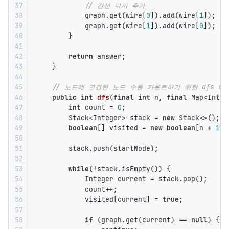
37

// 간선 다시 추가
38

            graph.get(wire[
0
]).add(wire[
1
]);

39

            graph.get(wire[
1
]).add(wire[
0
]);

40

        }

41

42

return
 answer;

43

    }

44

45

// 노드에 연결된 노드 수를 카운트하기 위한 dfs 메
46

public
int
dfs
(
final
int
 n, 
final
 Map<Integ
47

int
 count = 
0
;

48

        Stack<Integer> stack = 
new
 Stack<>();

49

boolean
[] visited = 
new
boolean
[n + 
1
];

50

51

        stack.push(startNode);

52

53

while
(!stack.isEmpty()) {

54

            Integer current = stack.pop();

55

            count++;

56

            visited[current] = 
true
;

57

58

if
 (graph.get(current) == 
null
) {
