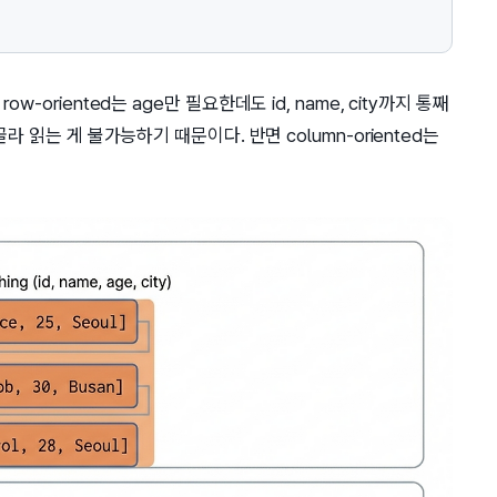
ow-oriented는 age만 필요한데도 id, name, city까지 통째
라 읽는 게 불가능하기 때문이다. 반면 column-oriented는