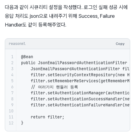
다음과 같이 시큐리티 설정을 작성했다. 로그인 실패 성공 시에
응답 처리도 json으로 내려주기 위해 Success, Failure
Handler도 같이 등록해주었다.
reasonml
Copy
1

@Bean

2

public JsonEmailPasswordAuthenticationFilter js
3

    JsonEmailPasswordAuthenticationFilter filte
4

    filter.setSecurityContextRepository(new Htt
5

    filter.setRememberMeServices(getRememberMeSe
6

    // 여러가지 핸들러 등록

7

    filter.setAuthenticationManager(authenticati
8

    filter.setAuthenticationSuccessHandler(new 
9

    filter.setAuthenticationFailureHandler(new 
10

11

    return filter;

12
}