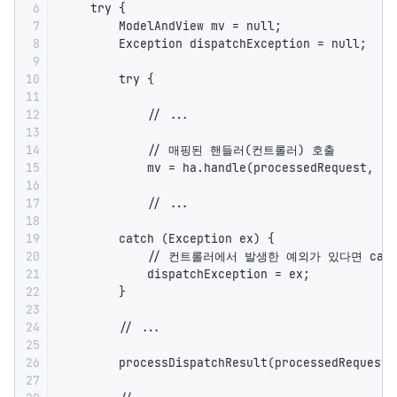
6

    try {

7

        ModelAndView mv = null;

8

        Exception dispatchException = null;

9

10

        try {

11

12

            // ...

13

14

            // 매핑된 핸들러(컨트롤러) 호출

15

            mv = ha.handle(processedRequest, re
16

17

            // ...

18

19

        catch (Exception ex) {

20

            // 컨트롤러에서 발생한 예외가 있다면 catch
21

            dispatchException = ex;

22

        }

23

24

        // ...

25

26

        processDispatchResult(processedRequest,
27
