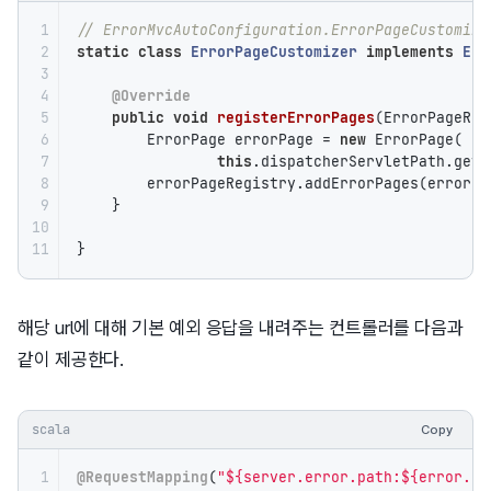
1

// ErrorMvcAutoConfiguration.ErrorPageCustomize
2

static
class
ErrorPageCustomizer
implements
Err
3

4

@Override
5

public
void
registerErrorPages
(ErrorPageReg
6

        ErrorPage errorPage = 
new
 ErrorPage(

7

this
.dispatcherServletPath.getR
8

        errorPageRegistry.addErrorPages(errorPag
9

    }

10

11
}
해당 url에 대해 기본 예외 응답을 내려주는 컨트롤러를 다음과
같이 제공한다.
scala
Copy
1

@RequestMapping
(
"${server.error.path:${error.pa