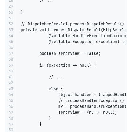
28

        // ...

29

30

}

31

32

// DispatcherServlet.processDispatchResult()

33

private void processDispatchResult(HttpServletR
34

            @Nullable HandlerExecutionChain map
35

            @Nullable Exception exception) throw
36

37

        boolean errorView = false;

38

39

        if (exception != null) {

40

41

            // ...

42

43

            else {

44

                Object handler = (mappedHandler
45

                // processHandlerExceptio
46

                mv = processHandlerException(re
47

                errorView = (mv != null);

48

            }

49

        }

50
