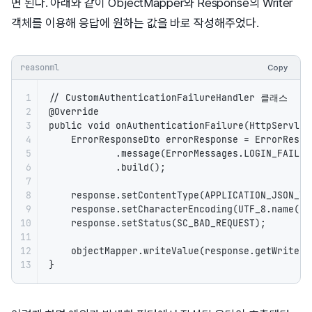
면 된다. 아래와 같이 ObjectMapper와 Response의 Writer
객체를 이용해 응답에 원하는 값을 바로 작성해주었다.
reasonml
Copy
1

// CustomAuthenticationFailureHandler 클래스

2

@Override

3

public void onAuthenticationFailure(HttpServlet
4

    ErrorResponseDto errorResponse = ErrorRespon
5

            .message(ErrorMessages.LOGIN_FAILURE
6

            .build();

7

8

    response.setContentType(APPLICATION_JSON_VAL
9

    response.setCharacterEncoding(UTF_8.name());
10

    response.setStatus(SC_BAD_REQUEST);

11

12

    objectMapper.writeValue(response.getWriter(
13
}