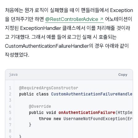
처음에는 뭔가 로직이 실패했을 때 이 핸들러들에서 Exception
을 던져주기만 하면
@RestControllerAdvice
어노테이션이
지정된 ExceptionHandler 클래스에서 이를 처리해줄 것이라
고 기대했다. 그래서 예를 들어 로그인 실패 시 호출되는
CustomAuthenticationFailureHandler의 경우 아래와 같이
작성했었다.
java
Copy
1

@RequiredArgsConstructor
2

public
class
CustomAuthenticationFailureHandler
3

4

@Override
5

public
void
onAuthenticationFailure
(HttpServ
6

throw
new
 UsernameNotFoundException(Erro
7

    }

8

9
}