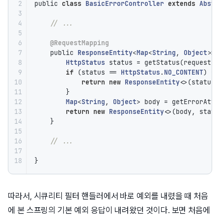
2

public 
class
BasicErrorController
extends
Abstr
3

4

// ...
5

6

@RequestMapping
7

    public 
ResponseEntity
<
Map
<
String
, 
Object
>> 
8

HttpStatus
 status = getStatus(request);

9

if
 (status == 
HttpStatus
.
NO_CONTENT
) {

10

return
new
ResponseEntity
<>(status);
11

        }

12

Map
<
String
, 
Object
> body = getErrorAttr
13

return
new
ResponseEntity
<>(body, status
14

    }

15

16

// ...
17

18
}
따라서, 시큐리티 필터 핸들러에서 바로 예외를 내렸을 때 처음
에 본 스프링의 기본 예외 응답이 내려왔던 것이다. 보면 처음에